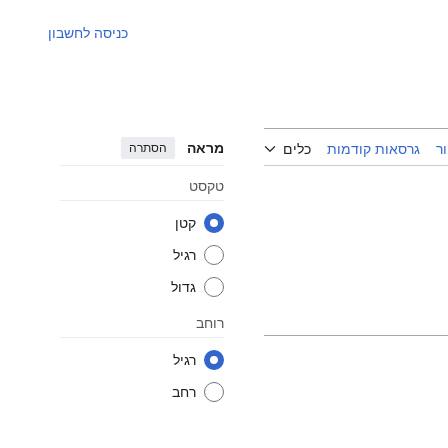
כניסה לחשבון
מראה
הסתרה
ר
גרסאות קודמות
כלים
טקסט
קטן
רגיל
גדול
רוחב
רגיל
רחב