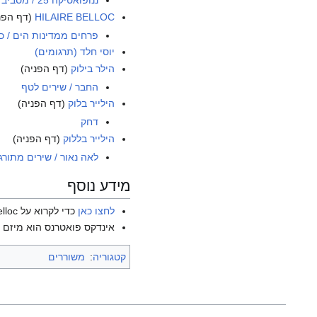
ננופואטיקה 25 / מסביב לעולם
HILAIRE BELLOC
(דף הפנ
פרחים ממדינות הים / כ
יוסי חלד (תרגומים)
הילר בילוק
(דף הפניה)
החבר / שירים לטף
הילייר בלוק
(דף הפניה)
דחק
הילייר בללוק
(דף הפניה)
לאה נאור / שירים מתורג
מידע נוסף
לחצו כאן
כדי לקרוא על Hilaire Belloc בוויקיפדיה האנגלית.
אינדקס פואטרנס הוא מיזם ש
קטגוריה
:
משוררים