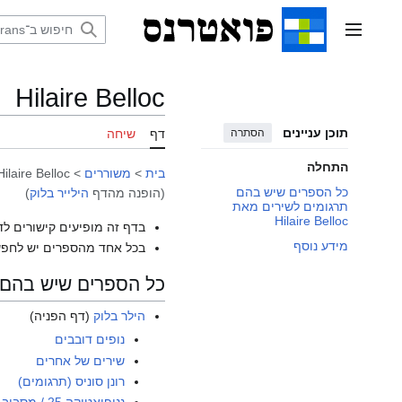
דלג
תוכן
תפריט ראשי
Hilaire Belloc
תוכן עניינים
הסתרה
דף
שיחה
התחלה
בית
>
משוררים
>
Hilaire Belloc
כל הספרים שיש בהם
(הופנה מהדף
הילייר בלוק
)
תרגומים לשירים מאת
Hilaire Belloc
בדף זה מופיעים קישורים לד
מידע נוסף
בכל אחד מהספרים יש לחפש
כל הספרים שיש בהם תרגומים
הילר בלוק
(דף הפניה)
נופים דובבים
שירים של אחרים
רונן סוניס (תרגומים)