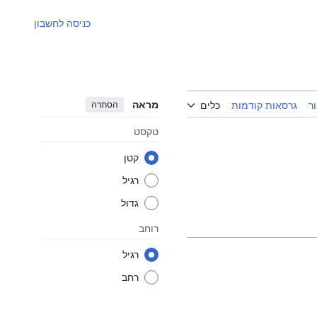
כניסה לחשבון
מראה
הסתרה
ר
גרסאות קודמות
כלים
טקסט
קטן
רגיל
גדול
רוחב
רגיל
רחב