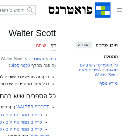
דלג
תוכן
תפריט ראשי
Walter Scott
תוכן עניינים
הסתרה
דף
שיחה
התחלה
בית
>
משוררים
>
Walter Scott
כל הספרים שיש בהם
(הופנה מהדף
ווֹלְטֶר סְקוֹט
)
תרגומים לשירים מאת
Walter Scott
בדף זה מופיעים קישורים לד
מידע נוסף
בכל אחד מהספרים יש לחפש
כל הספרים שיש בהם תרגומי
WALTER SCOTT
(דף הפני
פרחים ממדינות הים / כר
פרחים ממדינות הים / כ
פרחים ממדינות הים / כ