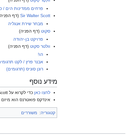
ווֹלְטֶר סְקוֹט
(דף הפניה)
פרחים ממדינות הים / כר
Sir Walter Scott
(דף הפניה)
מבחר שירת אנגליה
סקוט
(דף הפניה)
פרויקט בן-יהודה
וולטר סקוט
(דף הפניה)
הו!
אבנר פרץ / לקט תרגומי
רונן סוניס (תרגומים)
מידע נוסף
לחצו כאן
כדי לקרוא על Walter Scott בוויקיפדיה האנגלית.
אינדקס פואטרנס הוא מיזם ש
קטגוריה
:
משוררים