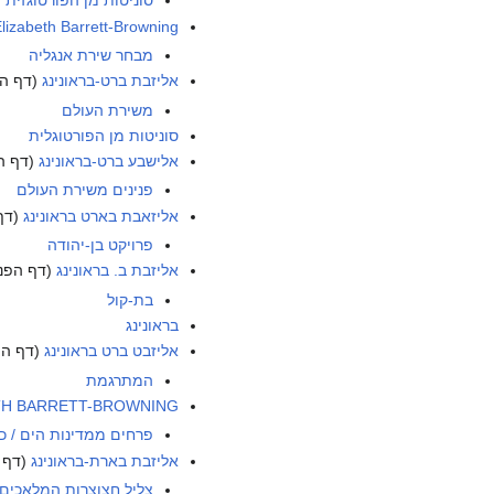
סוניטות מן הפורטוגזית
lizabeth Barrett-Browning
מבחר שירת אנגליה
אליזבת ברט-בראונינג
(דף הפ
משירת העולם
סוניטות מן הפורטוגלית
אלישבע ברט-בראונינג
(דף ה
פנינים משירת העולם
אליזאבת בארט בראונינג
(דף
פרויקט בן-יהודה
אליזבת ב. בראונינג
(דף הפני
בת-קול
בראונינג
אליזבט ברט בראונינג
(דף הפ
המתרגמת
TH BARRETT-BROWNING
פרחים ממדינות הים / כ
אליזבת בארת-בראונינג
(דף 
צליל חצוצרות המלאכים