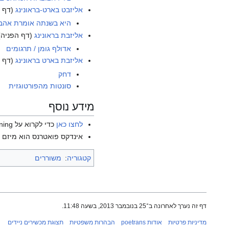
אליזבט בארט-בראונינג
(דף ה
היא בשנתה אומרת אהב
אליזבת בראונינג
(דף הפניה)
אדולף גומן / תרגומים
אליזבת בארט בראונינג
(דף ה
דחק
סונטות מהפורטוגזית
מידע נוסף
לחצו כאן
כדי לקרוא על Elizabeth Barrett Browning בוויקיפדיה האנגלית.
אינדקס פואטרנס הוא מיזם ש
קטגוריה
:
משוררים
דף זה נערך לאחרונה ב־25 בנובמבר 2013, בשעה 11:48.
מדיניות פרטיות
אודות poetrans
הבהרות משפטיות
תצוגת מכשירים ניידים