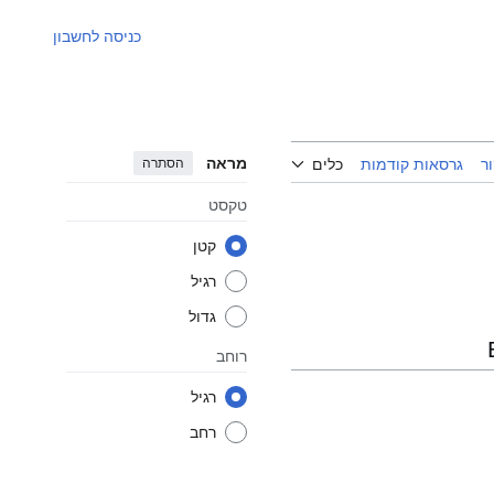
כניסה לחשבון
מראה
הסתרה
ר
גרסאות קודמות
כלים
טקסט
קטן
רגיל
גדול
רוחב
רגיל
רחב