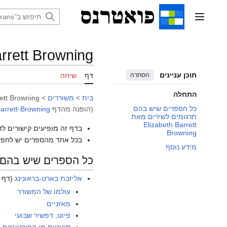
דלג
תוכן
תפריט ראשי
arrett Browning
תוכן עניינים
הסתרה
דף
שיחה
התחלה
בית
>
משוררים
>
rett Browning
כל הספרים שיש בהם
(הופנה מהדף
Barrett-Browning
תרגומים לשירים מאת
Elizabeth Barrett
בדף זה מופיעים קישורים לד
Browning
בכל אחד מהספרים יש לחפש
מידע נוסף
כל הספרים שיש בהם תרגומים לשירי
אליזבת בארט-בראונינג
(דף ה
עולמו של המשורר
מאזניים
פיוט, דפשיר שבועי