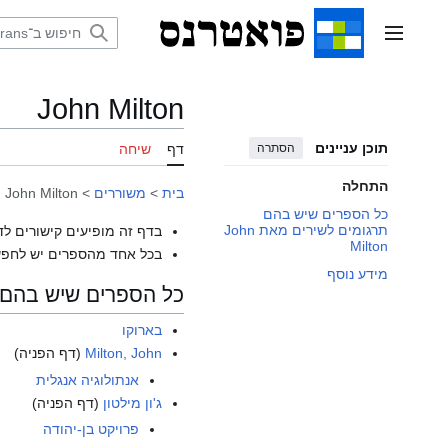
דלג
תוכן
תפריט ראשי
John Milton
תוכן עניינים
הסתרה
דף
שיחה
התחלה
בית
>
משוררים
>
John Milton
כל הספרים שיש בהם
תרגומים לשירים מאת John
בדף זה מופיעים קישורים לד
Milton
בכל אחד מהספרים יש לחפש
מידע נוסף
כל הספרים שיש בהם תרגומ
בארוקו
Milton, John
(דף הפניה)
אנתולוגיה אנגלית
ג'ון מילטון
(דף הפניה)
פרויקט בן-יהודה