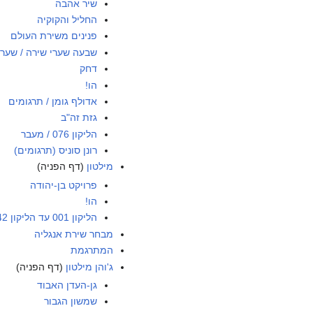
שיר אהבה
החליל והקוקיה
פנינים משירת העולם
שבעה שערי שירה / שער 
דחק
הו!
אדולף גומן / תרגומים
גזת זה"ב
הליקון 076 / מעבר
רונן סוניס (תרגומים)
מילטון
(דף הפניה)
פרויקט בן-יהודה
הו!
הליקון 001 עד הליקון 042
מבחר שירת אנגליה
המתרגמת
ג'והן מילטון
(דף הפניה)
גן-העדן האבוד
שמשון הגבור