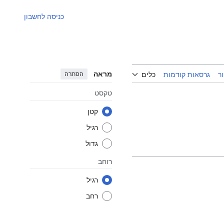
כניסה לחשבון
מראה
הסתרה
ר
גרסאות קודמות
כלים
טקסט
קטן
רגיל
גדול
רוחב
רגיל
רחב